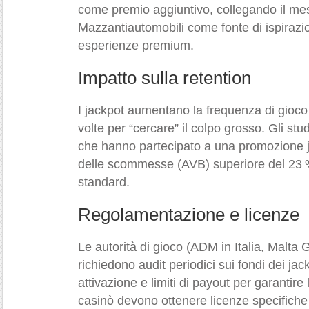
come premio aggiuntivo, collegando il mes
Mazzantiautomobili come fonte di ispirazion
esperienze premium.
Impatto sulla retention
I jackpot aumentano la frequenza di gioco 
volte per “cercare” il colpo grosso. Gli stu
che hanno partecipato a una promozione 
delle scommesse (AVB) superiore del 23 % 
standard.
Regolamentazione e licenze
Le autorità di gioco (ADM in Italia, Malt
richiedono audit periodici sui fondi dei jack
attivazione e limiti di payout per garantir
casinò devono ottenere licenze specifiche p