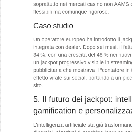
soprattutto nei mercati casino non AAMS 
flessibili ma comunque rigorose.
Caso studio
Un operatore europeo ha introdotto il jack
integrata con dealer. Dopo sei mesi, il fa
34 %, con una crescita del 48 % nei nuovi 
un jackpot progressivo visibile in stream
pubblicitaria che mostrava il “contatore i
effetto virale sui social, portando a un picc
sito.
5. Il futuro dei jackpot: intel
gamification e personalizza
L’intelligenza artificiale sta già trasforman