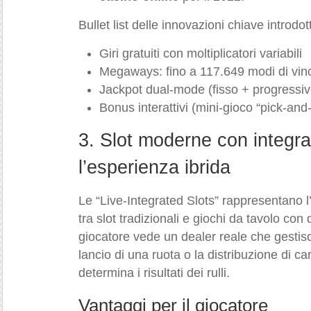
Bullet list delle innovazioni chiave introdot
Giri gratuiti con moltiplicatori variabili
Megaways: fino a 117.649 modi di vinc
Jackpot dual‑mode (fisso + progressiv
Bonus interattivi (mini‑gioco “pick‑and‑
3. Slot moderne con integra
l’esperienza ibrida
Le “Live‑Integrated Slots” rappresentano l’
tra slot tradizionali e giochi da tavolo con d
giocatore vede un dealer reale che gestisc
lancio di una ruota o la distribuzione di c
determina i risultati dei rulli.
Vantaggi per il giocatore