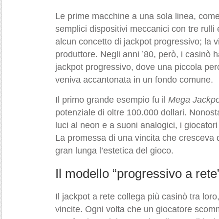
Le prime macchine a una sola linea, come 
semplici dispositivi meccanici con tre rulli 
alcun concetto di jackpot progressivo; la 
produttore. Negli anni ’80, però, i casinò h
jackpot progressivo, dove una piccola pe
veniva accantonata in un fondo comune.
Il primo grande esempio fu il
Mega Jackpo
potenziale di oltre 100.000 dollari. Nonosta
luci al neon e a suoni analogici, i giocatori
La promessa di una vincita che cresceva d
gran lunga l’estetica del gioco.
Il modello “progressivo a rete
Il jackpot a rete collega più casinò tra lor
vincite. Ogni volta che un giocatore scomm