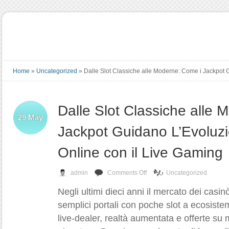
Home
»
Uncategorized
»
Dalle Slot Classiche alle Moderne: Come i Jackpot 
Dalle Slot Classiche alle 
29
May
Jackpot Guidano L’Evoluz
Online con il Live Gaming
on
admin
Comments Off
Uncategorized
Dalle
Negli ultimi dieci anni il mercato dei cas
Slot
Classiche
semplici portali con poche slot a ecosist
alle
live‑dealer, realtà aumentata e offerte su 
Moderne:
Come