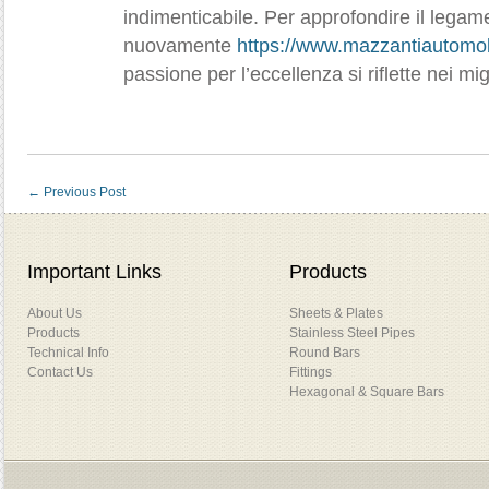
indimenticabile. Per approfondire il legame
nuovamente
https://www.mazzantiautomobil
passione per l’eccellenza si riflette nei mig
←
Previous Post
Important Links
Products
About Us
Sheets & Plates
Products
Stainless Steel Pipes
Technical Info
Round Bars
Contact Us
Fittings
Hexagonal & Square Bars