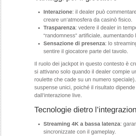
Interazione
: il dealer può commentare
creare un’atmosfera da casinò fisico.
Trasparenza
: vedere il dealer in temp
“randomness” artificiale, aumentando l
Sensazione di presenza
: lo streamin
sentire il giocatore parte del tavolo.
Il ruolo dei jackpot in questo contesto è cru
si attivano solo quando il dealer compie 
roulette che cade su un numero speciale)
suspense unici, poiché il risultato dipend
dall’interazione live.
Tecnologie dietro l’integrazio
Streaming 4K a bassa latenza
: gara
sincronizzate con il gameplay.