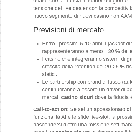
dealer che annuncia il “leader del giorno”
tensione del live dealer con la competitivi
nuovo segmento di nuovi casino non AAMS
Previsioni di mercato
Entro i prossimi 5‑10 anni, i jackpot di
rappresenteranno almeno il 30 % delle 
I casinò che integreranno sistemi di 
crescita della retention del 20‑25 % ri
statici.
Le partnership con brand di lusso (auto
continueranno a essere un driver di ac
mercati
casino sicuri
dove la fiducia
Call‑to‑action
: Se sei un appassionato di 
funzionalità AI e le sfide live‑slot: la pro
nascondersi dietro una missione settimanal