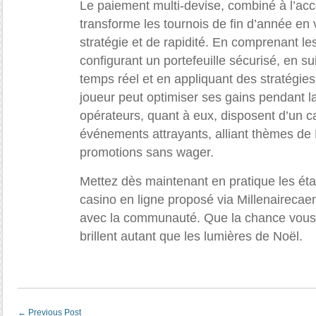
Le paiement multi‑devise, combiné à l’acce
transforme les tournois de fin d’année en
stratégie et de rapidité. En comprenant le
configurant un portefeuille sécurisé, en s
temps réel et en appliquant des stratégie
joueur peut optimiser ses gains pendant la
opérateurs, quant à eux, disposent d’un 
événements attrayants, alliant thèmes de 
promotions sans wager.
Mettez dès maintenant en pratique les éta
casino en ligne proposé via Millenairecae
avec la communauté. Que la chance vous
brillent autant que les lumières de Noël.
←
Previous Post