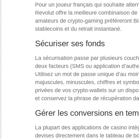
Pour un joueur français qui souhaite altern
Revolut offre la meilleure combinaison de r
amateurs de crypto‑gaming préféreront Bi
stablecoins et du retrait instantané.
Sécuriser ses fonds
La sécurisation passe par plusieurs couche
deux facteurs (SMS ou application d’authen
Utilisez un mot de passe unique d’au moi
majuscules, minuscules, chiffres et symb
privées de vos crypto‑wallets sur un dispos
et conservez la phrase de récupération da
Gérer les conversions en tem
La plupart des applications de casino intè
devises directement dans le tableau de bor