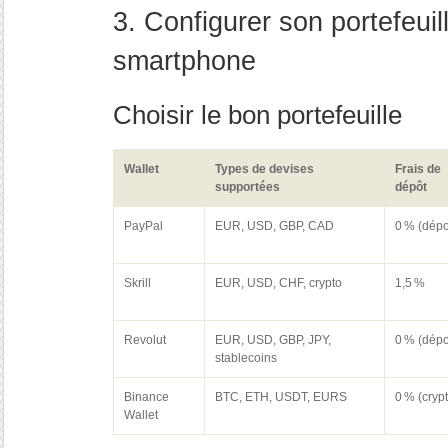
3. Configurer son portefeuil
smartphone
Choisir le bon portefeuille
Wallet
Types de devises
Frais de
supportées
dépôt
PayPal
EUR, USD, GBP, CAD
0 % (dépo
Skrill
EUR, USD, CHF, crypto
1,5 %
Revolut
EUR, USD, GBP, JPY,
0 % (dépo
stablecoins
Binance
BTC, ETH, USDT, EURS
0 % (cryp
Wallet