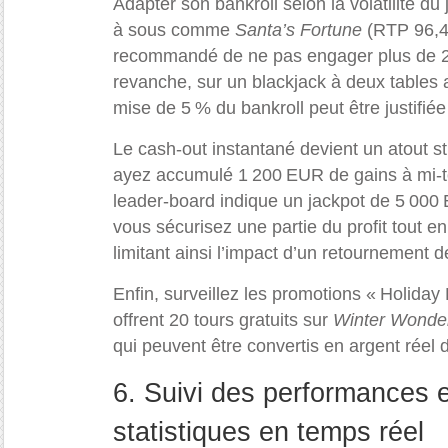
Adapter son bankroll selon la volatilité du
à sous comme
Santa’s Fortune
(RTP 96,4 %
recommandé de ne pas engager plus de 2 
revanche, sur un blackjack à deux tables
mise de 5 % du bankroll peut être justifiée
Le cash‑out instantané devient un atout 
ayez accumulé 1 200 EUR de gains à mi‑to
leader‑board indique un jackpot de 5 00
vous sécurisez une partie du profit tout en
limitant ainsi l’impact d’un retournement 
Enfin, surveillez les promotions « Holiday
offrent 20 tours gratuits sur
Winter Wonde
qui peuvent être convertis en argent réel 
6. Suivi des performances 
statistiques en temps réel