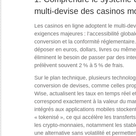
multi‑devise des casinos 
Les casinos en ligne adoptent le multi‑dev
exigences majeures : l’accessibilité global
conversion et la conformité réglementaire
déposer en euros, dollars, livres ou même
éliminent le besoin de passer par des int
prélèvent souvent 2 % à 5 % de frais.
Sur le plan technique, plusieurs technolo
conversion de devises, comme celles pr
Wise, actualisent les taux en temps réel e
correspond exactement à la valeur du ma
intégrés aux applications mobiles stocken
« tokenisé », ce qui accélère les transfer
les crypto‑monnaies, notamment les stab
une alternative sans volatilité et permetten