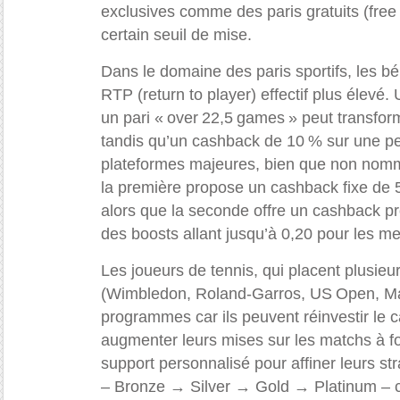
exclusives comme des paris gratuits (free b
certain seuil de mise.
Dans le domaine des paris sportifs, les bé
RTP (return to player) effectif plus élevé
un pari « over 22,5 games » peut transfor
tandis qu’un cashback de 10 % sur une per
plateformes majeures, bien que non nommée
la première propose un cashback fixe de 5
alors que la seconde offre un cashback pro
des boosts allant jusqu’à 0,20 pour les 
Les joueurs de tennis, qui placent plusieu
(Wimbledon, Roland‑Garros, US Open, Mas
programmes car ils peuvent réinvestir le
augmenter leurs mises sur les matchs à for
support personnalisé pour affiner leurs st
– Bronze → Silver → Gold → Platinum – 