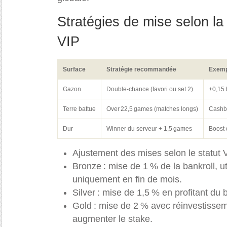
Stratégies de mise selon la 
VIP
Surface
Stratégie recommandée
Exemp
Gazon
Double‑chance (favori ou set 2)
+0,15 
Terre battue
Over 22,5 games (matches longs)
Cashba
Dur
Winner du serveur + 1,5 games
Boost 
Ajustement des mises selon le statut V
Bronze : mise de 1 % de la bankroll, u
uniquement en fin de mois.
Silver : mise de 1,5 % en profitant du 
Gold : mise de 2 % avec réinvestisse
augmenter le stake.