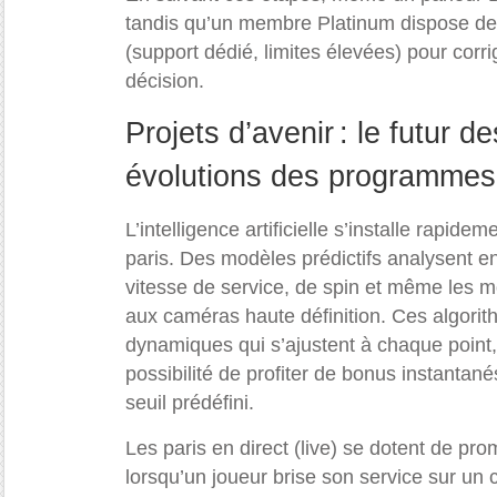
tandis qu’un membre Platinum dispose de
(support dédié, limites élevées) pour cor
décision.
Projets d’avenir : le futur de
évolutions des programmes
L’intelligence artificielle s’installe rapid
paris. Des modèles prédictifs analysent e
vitesse de service, de spin et même les
aux caméras haute définition. Ces algori
dynamiques qui s’ajustent à chaque point, 
possibilité de profiter de bonus instantan
seuil prédéfini.
Les paris en direct (live) se dotent de pr
lorsqu’un joueur brise son service sur un