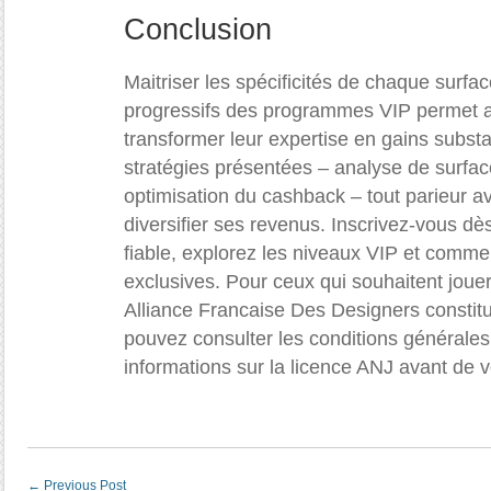
Conclusion
Maitriser les spécificités de chaque surfac
progressifs des programmes VIP permet 
transformer leur expertise en gains substa
stratégies présentées – analyse de surfac
optimisation du cashback – tout parieur 
diversifier ses revenus. Inscrivez‑vous dè
fiable, explorez les niveaux VIP et comme
exclusives. Pour ceux qui souhaitent jouer 
Alliance Francaise Des Designers constit
pouvez consulter les conditions générales, 
informations sur la licence ANJ avant de v
←
Previous Post