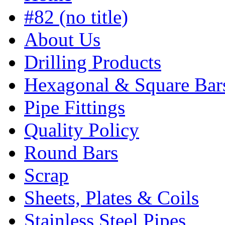
#82 (no title)
About Us
Drilling Products
Hexagonal & Square Bar
Pipe Fittings
Quality Policy
Round Bars
Scrap
Sheets, Plates & Coils
Stainless Steel Pipes