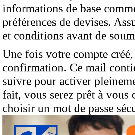
informations de base comme
préférences de devises. Assu
et conditions avant de soum
Une fois votre compte créé,
confirmation. Ce mail conti
suivre pour activer pleinem
fait, vous serez prêt à vous
choisir un mot de passe séc