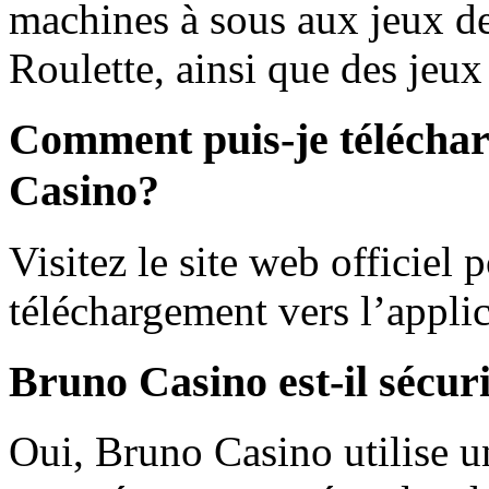
machines à sous aux jeux de
Roulette, ainsi que des jeux
Comment puis-je téléchar
Casino?
Visitez le site web officiel 
téléchargement vers l’appli
Bruno Casino est-il sécur
Oui, Bruno Casino utilise u