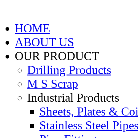
HOME
ABOUT US
OUR PRODUCT
Drilling Products
M S Scrap
Industrial Products
Sheets, Plates & Coi
Stainless Steel Pipe