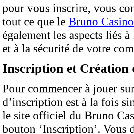
pour vous inscrire, vous con
tout ce que le
Bruno Casino
également les aspects liés à
et à la sécurité de votre com
Inscription et Créatio
Pour commencer à jouer sur
d’inscription est à la fois 
le site officiel du Bruno Cas
bouton ‘Inscription’. Vous d