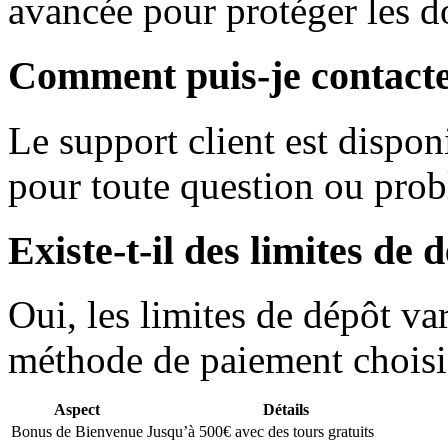
avancée pour protéger les do
Comment puis-je contacter
Le support client est dispon
pour toute question ou pro
Existe-t-il des limites de
Oui, les limites de dépôt va
méthode de paiement choisi
Aspect
Détails
Bonus de Bienvenue
Jusqu’à 500€ avec des tours gratuits