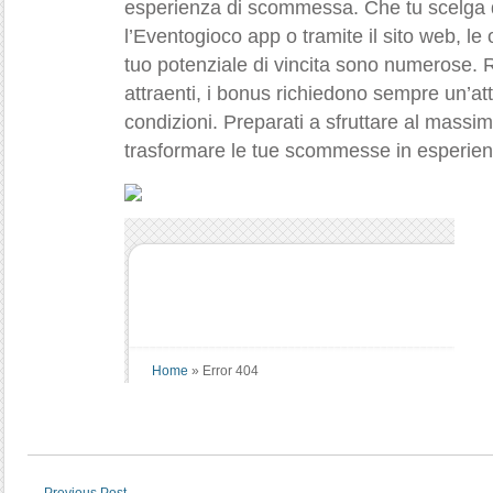
esperienza di scommessa. Che tu scelga d
l’Eventogioco app o tramite il sito web, le
tuo potenziale di vincita sono numerose. R
attraenti, i bonus richiedono sempre un’att
condizioni. Preparati a sfruttare al massim
trasformare le tue scommesse in esperien