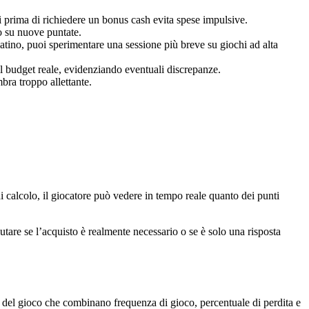
i prima di richiedere un bonus cash evita spese impulsive.
o su nuove puntate.
 Platino, puoi sperimentare una sessione più breve su giochi ad alta
il budget reale, evidenziando eventuali discrepanze.
bra troppo allettante.
 calcolo, il giocatore può vedere in tempo reale quanto dei punti
lutare se l’acquisto è realmente necessario o se è solo una risposta
 del gioco che combinano frequenza di gioco, percentuale di perdita e