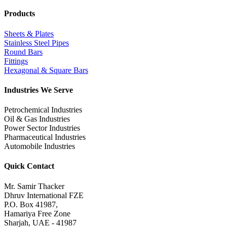
Products
Sheets & Plates
Stainless Steel Pipes
Round Bars
Fittings
Hexagonal & Square Bars
Industries We Serve
Petrochemical Industries
Oil & Gas Industries
Power Sector Industries
Pharmaceutical Industries
Automobile Industries
Quick Contact
Mr. Samir Thacker
Dhruv International FZE
P.O. Box 41987,
Hamariya Free Zone
Sharjah, UAE - 41987