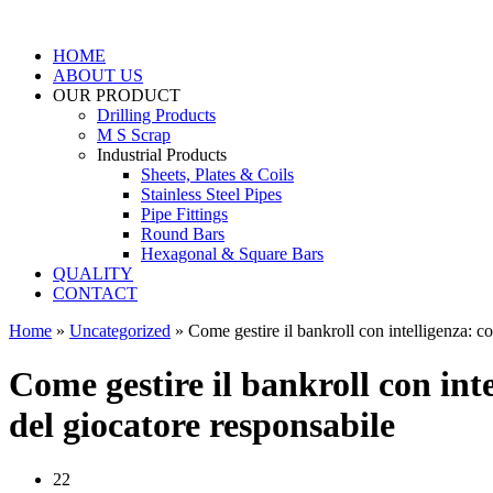
HOME
ABOUT US
OUR PRODUCT
Drilling Products
M S Scrap
Industrial Products
Sheets, Plates & Coils
Stainless Steel Pipes
Pipe Fittings
Round Bars
Hexagonal & Square Bars
QUALITY
CONTACT
Home
»
Uncategorized
»
Come gestire il bankroll con intelligenza: c
Come gestire il bankroll con int
del giocatore responsabile
22