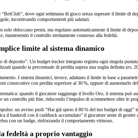
“BetClub”, dove ogni settimana di gioco senza superare il limite di de
 regole, incentivando comportamenti più salutari.
on solo sbloccano premi, ma regolano automaticamente il limite di deposit
ce, mantenendo il controllo strettamente connesso alla fedeltà.
emplice limite al sistema dinamico
e di deposito”. Un budget tracker integrato registra ogni singola puntata
alizzati quando la percentuale di perdita supera una soglia definita (es. 2
tamento. I sistemi dinamici, invece, adattano il limite in base a parametr
ioni consecutive con perdita superiore al 30 %, oppure di aumentarlo del
omatica: quando il giocatore raggiunge il livello Oro, il sistema può a
 un controllo più fine, riducendo l’impulso di scommettere oltre le propr
’impulso: un avviso push “Hai già speso il 80 % del tuo budget di oggi” 
 il bankroll con il cashback accumulato” il giocatore sente di gestire att
 celebra con un badge, rinforzando il comportamento virtuoso.
 la fedeltà a proprio vantaggio