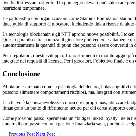
livello di stress auto‑riferito. Un punteggio elevato può sbloccare pr
restrizioni temporanee.
Le partnership con organizzazioni come Stamina Foundation stanno dive
linee guida di supporto al giocatore, includendo link a risorse di aiut
La tecnologia blockchain e gli NFT aprono nuove possibilità. I token n
Questo garantisce trasparenza: il giocatore può vedere esattamente qual
automaticamente la quantità di punti che possono essere convertiti in 
Per i regolatori, questi sviluppi offrono strumenti di monitoraggio più 
integrate nei requisiti di licenza. Per i giocatori, l’obiettivo finale è 
Conclusione
Abbiamo esaminato come la psicologia del denaro, i bias cognitivi e le 
possono alimentare comportamenti rischiosi, ma, integrati con strumenti
La chiave è la consapevolezza: conoscere i propri bias, utilizzare budg
rimangono un punto di riferimento neutro per chi cerca supporto conti
Come prossimo passo, sperimenta un “budget‑linked loyalty” nella tua pr
andare di pari passo con una gestione finanziaria sana, purché si scelg
←
Previous Post
Next Post
→