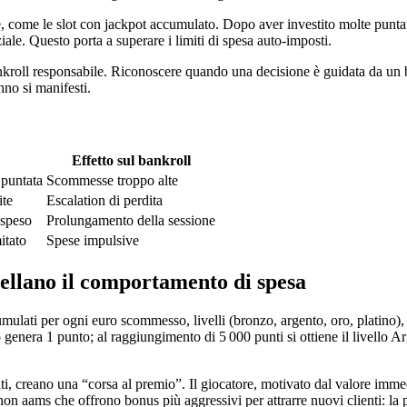
e, come le slot con jackpot accumulato. Dopo aver investito molte puntat
iale. Questo porta a superare i limiti di spesa auto‑imposti.
kroll responsabile. Riconoscere quando una decisione è guidata da un bi
anno si manifesti.
Effetto sul bankroll
 puntata
Scommesse troppo alte
ite
Escalation di perdita
 speso
Prolungamento della sessione
itato
Spese impulsive
dellano il comportamento di spesa
mulati per ogni euro scommesso, livelli (bronzo, argento, oro, platino), 
a 1 punto; al raggiungimento di 5 000 punti si ottiene il livello Arge
ti, creano una “corsa al premio”. Il giocatore, motivato dal valore immed
on aams che offrono bonus più aggressivi per attrarre nuovi clienti: la p