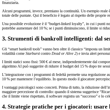
finanziaria.
Alcuni programmi, invece, premiano la continuità. Un esempio reale è 
totale delle puntate. Qui il beneficio è legato al rispetto delle proprie
Una possibile evoluzione è il “budget‑linked loyalty”, in cui i punti n
potrebbe aumentare del 10 %; se i punti diminuiscono, il limite si ridu
3. Strumenti di bankroll intelligenti: dal s
Gli “smart bankroll tools” vanno ben oltre il classico “imposta un limit
volatilità come
Starburst
contro
Dead or Alive 2
) e invia alert person
I limiti statici sono fissi: 500 € al mese, indipendentemente dal compor
algoritmo AI può suggerire di ridurre il budget del 15 % dopo tre sess
L’integrazione con i programmi di fedeltà permette una regolazione aut
10 % per mantenere l’equilibrio. In questo modo il giocatore percepisce
I vantaggi psicologici sono concreti. Prima di tutto, la riduzione dell
maggiore percezione di controllo: quando il sistema suggerisce “Ricarica
che il limite viene rispettato, il software registra un “successo” e lo
4. Strategie pratiche per i giocatori: usare