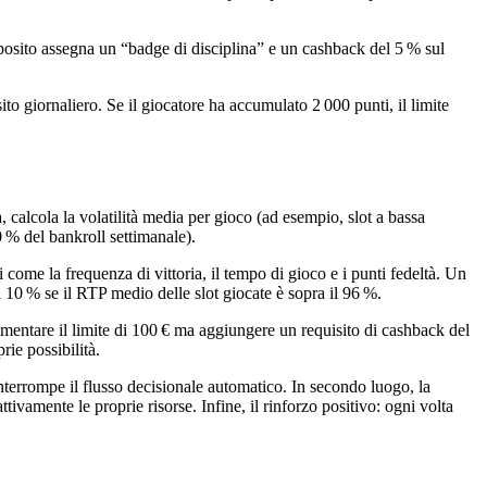
posito assegna un “badge di disciplina” e un cashback del 5 % sul
o giornaliero. Se il giocatore ha accumulato 2 000 punti, il limite
, calcola la volatilità media per gioco (ad esempio, slot a bassa
0 % del bankroll settimanale).
i come la frequenza di vittoria, il tempo di gioco e i punti fedeltà. Un
 10 % se il RTP medio delle slot giocate è sopra il 96 %.
umentare il limite di 100 € ma aggiungere un requisito di cashback del
ie possibilità.
interrompe il flusso decisionale automatico. In secondo luogo, la
ivamente le proprie risorse. Infine, il rinforzo positivo: ogni volta