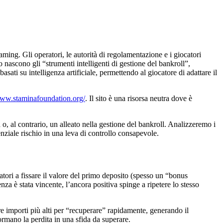
ming. Gli operatori, le autorità di regolamentazione e i giocatori
 nascono gli “strumenti intelligenti di gestione del bankroll”,
sati su intelligenza artificiale, permettendo al giocatore di adattare il
www.staminafoundation.org/
. Il sito è una risorsa neutra dove è
 o, al contrario, un alleato nella gestione del bankroll. Analizzeremo i
nziale rischio in una leva di controllo consapevole.
atori a fissare il valore del primo deposito (spesso un “bonus
a è stata vincente, l’ancora positiva spinge a ripetere lo stesso
re importi più alti per “recuperare” rapidamente, generando il
rmano la perdita in una sfida da superare.