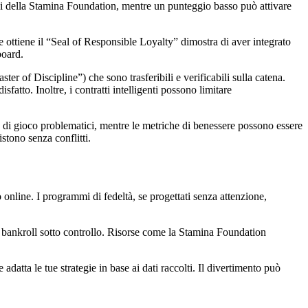
tivi della Stamina Foundation, mentre un punteggio basso può attivare
ottiene il “Seal of Responsible Loyalty” dimostra di aver integrato
board.
 of Discipline”) che sono trasferibili e verificabili sulla catena.
atto. Inoltre, i contratti intelligenti possono limitare
ern di gioco problematici, mentre le metriche di benessere possono essere
istono senza conflitti.
online. I programmi di fedeltà, se progettati senza attenzione,
 il bankroll sotto controllo. Risorse come la Stamina Foundation
atta le tue strategie in base ai dati raccolti. Il divertimento può