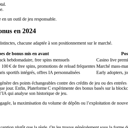
tal.
e.
 en un outil de jeu responsable.
bonus en 2024
distinctes, chacune adaptée à son positionnement sur le marché.
es de bonus mis en avant
Pos
ack hebdomadaire, free spins mensuels
Casino live premi
00 € de free spins, promotions de reload fréquentes
Marché mass‑marke
ris sportifs intégrés, offres IA personnalisées
Early adopters, j
ère des points échangeables contre des crédits de jeu ou des entrées à 
haque jour. Enfin, Plateforme C expérimente des bonus basés sur la blockc
l’IA qui analyse son historique de jeu.
engagée, la maximisation du volume de dépôts ou l’exploitation de nouvel
exception plutôt que la règle. On les trouve généralement sous la forme d