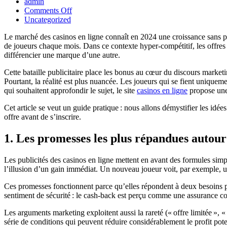
admin
on
Comments Off
Bonus
Uncategorized
:
Le marché des casinos en ligne connaît en 2024 une croissance sans préc
le
de joueurs chaque mois. Dans ce contexte hyper‑compétitif, les offres pr
mythe
différencier une marque d’une autre.
qui
alimente
Cette bataille publicitaire place les bonus au cœur du discours market
la
Pourtant, la réalité est plus nuancée. Les joueurs qui se fient uniquem
révolution
qui souhaitent approfondir le sujet, le site
casinos en ligne
propose une 
des
casinos
Cet article se veut un guide pratique : nous allons démystifier les idée
en
offre avant de s’inscrire.
ligne
en
1. Les promesses les plus répandues autour
2024
Les publicités des casinos en ligne mettent en avant des formules sim
l’illusion d’un gain immédiat. Un nouveau joueur voit, par exemple, un
Ces promesses fonctionnent parce qu’elles répondent à deux besoins psy
sentiment de sécurité : le cash‑back est perçu comme une assurance con
Les arguments marketing exploitent aussi la rareté (« offre limitée »
série de conditions qui peuvent réduire considérablement le profit pote