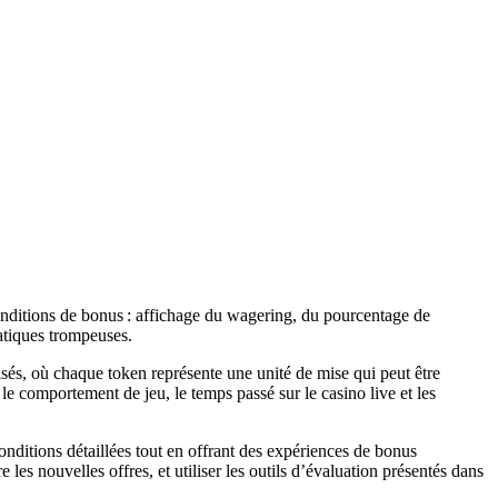
conditions de bonus : affichage du wagering, du pourcentage de
ratiques trompeuses.
sés, où chaque token représente une unité de mise qui peut être
 le comportement de jeu, le temps passé sur le casino live et les
nditions détaillées tout en offrant des expériences de bonus
es nouvelles offres, et utiliser les outils d’évaluation présentés dans