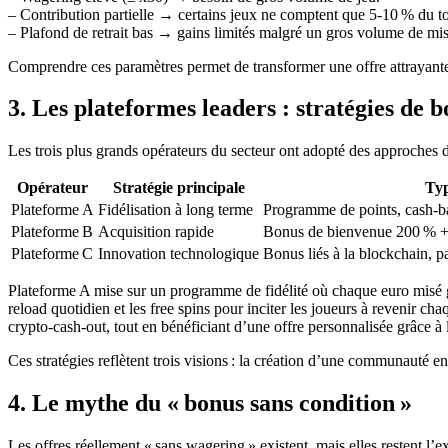
– Contribution partielle → certains jeux ne comptent que 5‑10 % du to
– Plafond de retrait bas → gains limités malgré un gros volume de mis
Comprendre ces paramètres permet de transformer une offre attrayante
3. Les plateformes leaders : stratégies de 
Les trois plus grands opérateurs du secteur ont adopté des approches 
Opérateur
Stratégie principale
Typ
Plateforme A
Fidélisation à long terme
Programme de points, cash‑b
Plateforme B
Acquisition rapide
Bonus de bienvenue 200 % + 1
Plateforme C
Innovation technologique
Bonus liés à la blockchain, pa
Plateforme A mise sur un programme de fidélité où chaque euro misé gén
reload quotidien et les free spins pour inciter les joueurs à revenir c
crypto‑cash‑out, tout en bénéficiant d’une offre personnalisée grâce à 
Ces stratégies reflètent trois visions : la création d’une communauté 
4. Le mythe du « bonus sans condition »
Les offres réellement « sans wagering » existent, mais elles restent l’