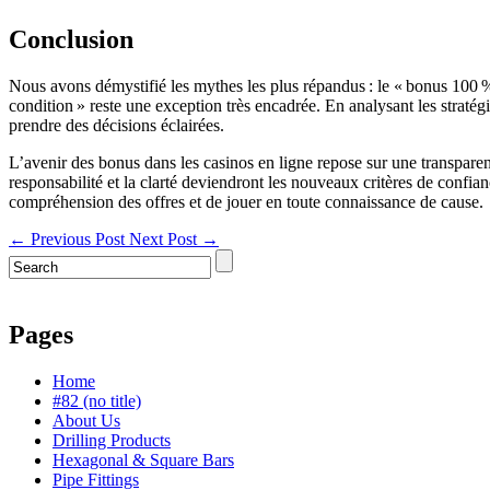
Conclusion
Nous avons démystifié les mythes les plus répandus : le « bonus 100 % 
condition » reste une exception très encadrée. En analysant les stratég
prendre des décisions éclairées.
L’avenir des bonus dans les casinos en ligne repose sur une transparenc
responsabilité et la clarté deviendront les nouveaux critères de confia
compréhension des offres et de jouer en toute connaissance de cause.
←
Previous Post
Next Post
→
Pages
Home
#82 (no title)
About Us
Drilling Products
Hexagonal & Square Bars
Pipe Fittings