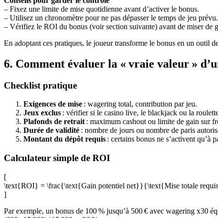
Conseils pour garder le contrôle
– Fixez une limite de mise quotidienne avant d’activer le bonus.
– Utilisez un chronomètre pour ne pas dépasser le temps de jeu prévu.
– Vérifiez le ROI du bonus (voir section suivante) avant de miser de
En adoptant ces pratiques, le joueur transforme le bonus en un outil 
6. Comment évaluer la « vraie valeur » d’u
Checklist pratique
Exigences de mise
: wagering total, contribution par jeu.
Jeux exclus
: vérifier si le casino live, le blackjack ou la roulet
Plafonds de retrait
: maximum cashout ou limite de gain sur fr
Durée de validité
: nombre de jours ou nombre de paris autoris
Montant du dépôt requis
: certains bonus ne s’activent qu’à 
Calculateur simple de ROI
[
\text{ROI} = \frac{\text{Gain potentiel net}}{\text{Mise totale requi
]
Par exemple, un bonus de 100 % jusqu’à 500 € avec wagering x30 équiva