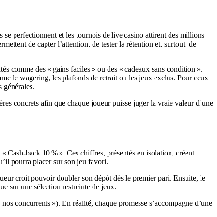
e perfectionnent et les tournois de live casino attirent des millions
ettent de capter l’attention, de tester la rétention et, surtout, de
entés comme des « gains faciles » ou des « cadeaux sans condition ».
mme le wagering, les plafonds de retrait ou les jeux exclus. Pour ceux
s générales.
epères concrets afin que chaque joueur puisse juger la vraie valeur d’une
« Cash‑back 10 % ». Ces chiffres, présentés en isolation, créent
il pourra placer sur son jeu favori.
eur croit pouvoir doubler son dépôt dès le premier pari. Ensuite, le
e sur une sélection restreinte de jeux.
hez nos concurrents »). En réalité, chaque promesse s’accompagne d’une