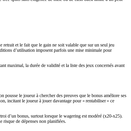
retrait et le fait que le gain ne soit valable que sur un seul jeu
onditions d’utilisation imposent parfois une mise minimale pour
ant maximal, la durée de validité et la liste des jeux concernés avant
tion pousse le joueur à chercher des preuves que le bonus améliore ses
on, incitant le joueur à jouer davantage pour « rentabiliser » ce
roi d’un bonus, surtout lorsque le wagering est modéré (x20‑x25).
 le risque de dépenses non planifiées.