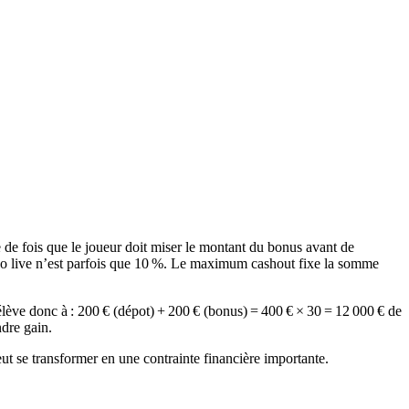
de fois que le joueur doit miser le montant du bonus avant de
asino live n’est parfois que 10 %. Le maximum cashout fixe la somme
ève donc à : 200 € (dépot) + 200 € (bonus) = 400 € × 30 = 12 000 € de
ndre gain.
ut se transformer en une contrainte financière importante.