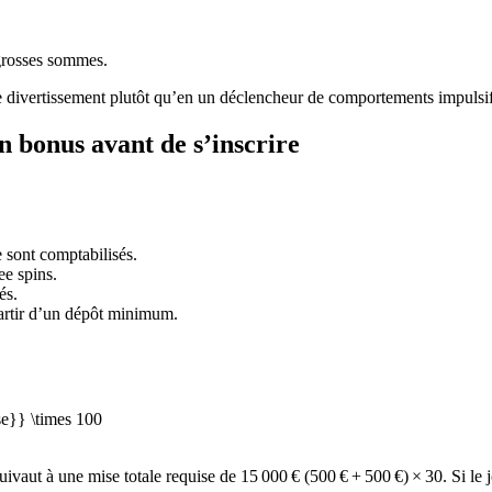
 grosses sommes.
de divertissement plutôt qu’en un déclencheur de comportements impulsif
n bonus avant de s’inscrire
te sont comptabilisés.
ee spins.
és.
partir d’un dépôt minimum.
se}} \times 100
ut à une mise totale requise de 15 000 € (500 € + 500 €) × 30. Si le j