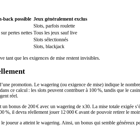
‑back possible
Jeux généralement exclus
Slots, parfois roulette
sur pertes nettes
Tous les jeux sauf live
Slots sélectionnés
Slots, blackjack
ive tant que les exigences de mise restent invisibles.
ellement
d’une promotion. Le wagering (ou exigence de mise) indique le nombre 
 dans ce calcul : les slots peuvent contribuer à 100 %, tandis que le c
gent réel.
 un bonus de 200 € avec un wagering de x30. La mise totale exigée s’él
100 %, il devra réellement jouer 12 000 € avant de pouvoir retirer le moi
le joueur a atteint le wagering. Ainsi, un bonus qui semble généreux pe