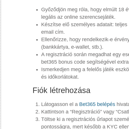
Győződjön meg róla, hogy elmúlt 18 
legális az online szerencsejáték.
Készítse elő személyes adatait: teljes
email cím.
Ellenőrizze, hogy rendelkezik-e érvén
(bankkártya, e-wallet, stb.).
A regisztráció során megadhat egy es
bet365 bonus code segítségével extra 
Ismerkedjen meg a felelős játék eszköze
és időkorlátokat.
Fiók létrehozása
Látogasson el a
Bet365 belépés
hivat
Kattintson a “Regisztráció” vagy “Csa
Töltse ki a regisztrációs űrlapot szem
pontosságra, mert később a KYC ellen