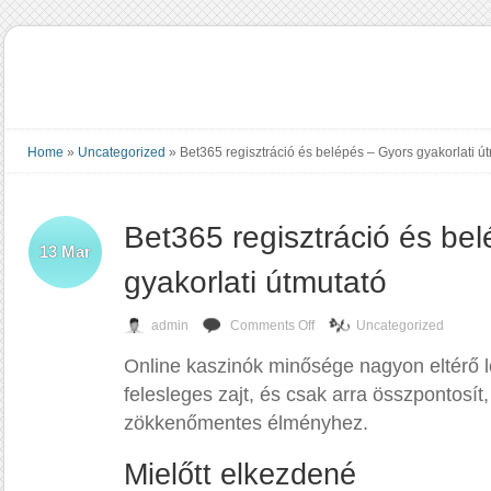
Home
»
Uncategorized
»
Bet365 regisztráció és belépés – Gyors gyakorlati ú
Bet365 regisztráció és be
13
Mar
gyakorlati útmutató
on
admin
Comments Off
Uncategorized
Bet365
Online kaszinók minősége nagyon eltérő le
regisztráció
és
felesleges zajt, és csak arra összpontosít
belépés
zökkenőmentes élményhez.
–
Gyors
gyakorlati
Mielőtt elkezdené
útmutató