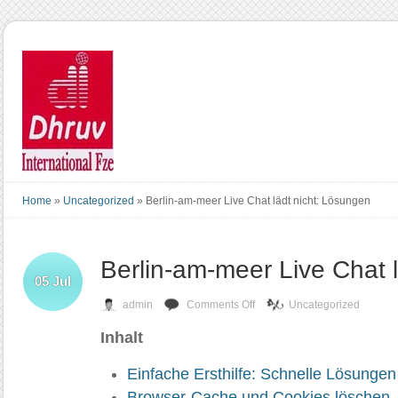
Home
»
Uncategorized
»
Berlin-am-meer Live Chat lädt nicht: Lösungen
Berlin-am-meer Live Chat 
05
Jul
on
admin
Comments Off
Uncategorized
Berlin-
Inhalt
am-
meer
Live
Einfache Ersthilfe: Schnelle Lösunge
Chat
Browser-Cache und Cookies löschen