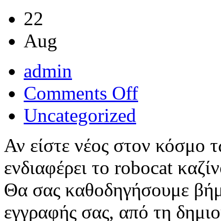
22
Aug
admin
on
Comments Off
Οδηγός
εγγραφής
Uncategorized
στο
robocat
καζίνο:
Αν είστε νέος στον κόσμο τ
Βήμα
προς
βήμα
ενδιαφέρει το robocat καζίν
για
αρχάριους
Θα σας καθοδηγήσουμε βήμ
εγγραφής σας, από τη δημι