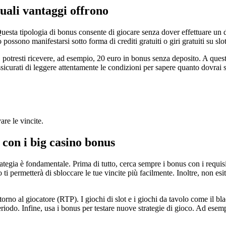
uali vantaggi offrono
uesta tipologia di bonus consente di giocare senza dover effettuare un de
possono manifestarsi sotto forma di crediti gratuiti o giri gratuiti su slo
potresti ricevere, ad esempio, 20 euro in bonus senza deposito. A questo
ssicurati di leggere attentamente le condizioni per sapere quanto dovrai
are le vincite.
 con i big casino bonus
strategia è fondamentale. Prima di tutto, cerca sempre i bonus con i req
 permetterà di sbloccare le tue vincite più facilmente. Inoltre, non esit
ritorno al giocatore (RTP). I giochi di slot e i giochi da tavolo come il 
riodo. Infine, usa i bonus per testare nuove strategie di gioco. Ad esempi