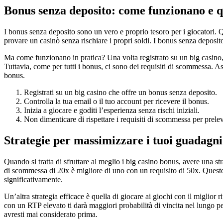
Bonus senza deposito: come funzionano e q
I bonus senza deposito sono un vero e proprio tesoro per i giocatori. Q
provare un casinò senza rischiare i propri soldi. I bonus senza deposito 
Ma come funzionano in pratica? Una volta registrato su un big casino, 
Tuttavia, come per tutti i bonus, ci sono dei requisiti di scommessa. A
bonus.
Registrati su un big casino che offre un bonus senza deposito.
Controlla la tua email o il tuo account per ricevere il bonus.
Inizia a giocare e goditi l’esperienza senza rischi iniziali.
Non dimenticare di rispettare i requisiti di scommessa per prelev
Strategie per massimizzare i tuoi guadagni
Quando si tratta di sfruttare al meglio i big casino bonus, avere una 
di scommessa di 20x è migliore di uno con un requisito di 50x. Questo ti
significativamente.
Un’altra strategia efficace è quella di giocare ai giochi con il miglior 
con un RTP elevato ti darà maggiori probabilità di vincita nel lungo pe
avresti mai considerato prima.