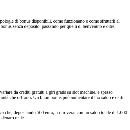
ipologie di bonus disponibili, come funzionano e come sfruttarli al
 bonus senza deposito, passando per quelli di benvenuto e oltre,
riare da crediti gratuiti a giri gratis su slot machine, e spesso
tunità che offrono. Un buon bonus può aumentare il tuo saldo e darti
a che, depositando 500 euro, ti ritroverai con un saldo totale di 1.000
o denaro reale.