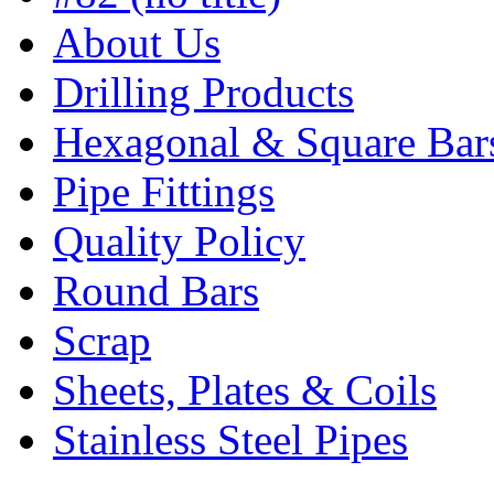
About Us
Drilling Products
Hexagonal & Square Bar
Pipe Fittings
Quality Policy
Round Bars
Scrap
Sheets, Plates & Coils
Stainless Steel Pipes