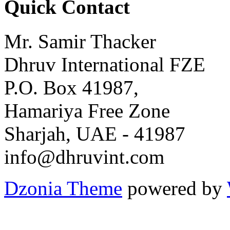
Quick Contact
Mr. Samir Thacker
Dhruv International FZE
P.O. Box 41987,
Hamariya Free Zone
Sharjah, UAE - 41987
info@dhruvint.com
Dzonia Theme
powered by