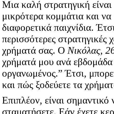
Μια καλή στρατηγική είναι 
μικρότερα κομμάτια και να 
διαφορετικά παιχνίδια. Έτσ
περισσότερες στρατηγικές χ
χρήματά σας. Ο
Νικόλας, 2
χρήματά μου ανά εβδομάδα
οργανωμένος.” Έτσι, μπορεί
και πώς ξοδεύετε τα χρήματ
Επιπλέον, είναι σημαντικό 
σταματήσετε. Εάν έχετε κερ