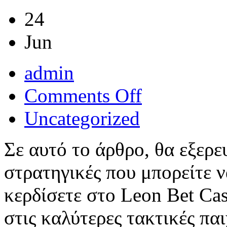
24
Jun
admin
on
Comments Off
Οι
κορυφαίες
Uncategorized
στρατηγικές
για
να
Σε αυτό το άρθρο, θα εξερε
κερδίσετε
στο
Leon
στρατηγικές που μπορείτε ν
Bet
Casino
κερδίσετε στο Leon Bet Ca
Online
στις καλύτερες τακτικές πα