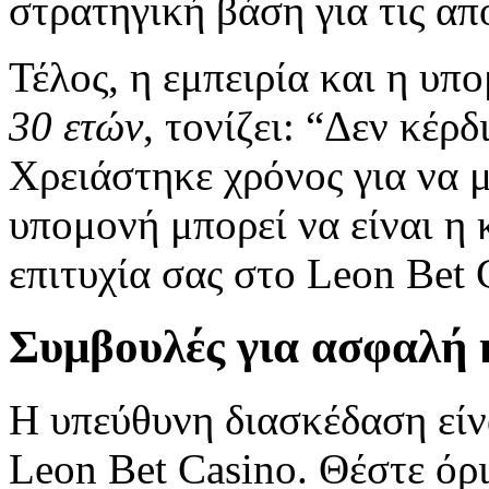
στρατηγική βάση για τις απ
Τέλος, η εμπειρία και η υπ
30 ετών
, τονίζει: “Δεν κέρ
Χρειάστηκε χρόνος για να 
υπομονή μπορεί να είναι η 
επιτυχία σας στο Leon Bet 
Συμβουλές για ασφαλή 
Η υπεύθυνη διασκέδαση είν
Leon Bet Casino. Θέστε όρ