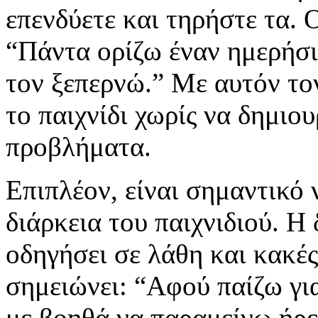
επενδύετε και τηρήστε τα.
“Πάντα ορίζω έναν ημερήσι
τον ξεπερνώ.” Με αυτόν το
το παιχνίδι χωρίς να δημιο
προβλήματα.
Επιπλέον, είναι σημαντικό 
διάρκεια του παιχνιδιού. Η
οδηγήσει σε λάθη και κακέ
σημειώνει: “Αφού παίζω για
με βοηθά να παραμείνω ήρε