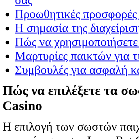
Προωθητικές προσφορές 
Η σημασία της διαχείριση
Πώς να χρησιμοποιήσετε τ
Μαρτυρίες παικτών για τ
Συμβουλές για ασφαλή κ
Πώς να επιλέξετε τα σω
Casino
Η επιλογή των σωστών παιχν